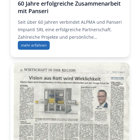
60 Jahre erfolgreiche Zusammenarbeit
mit Panseri
Seit über 60 Jahren verbindet ALPMA und Panseri
Impianti SRL eine erfolgreiche Partnerschaft.
Zahlreiche Projekte und persönliche
Freundschaften prägen diese Zusammenarbeit,
mehr erfahren
die dank Luca Panseris Engagement und
Fachwissen bis heute Bestand hat.