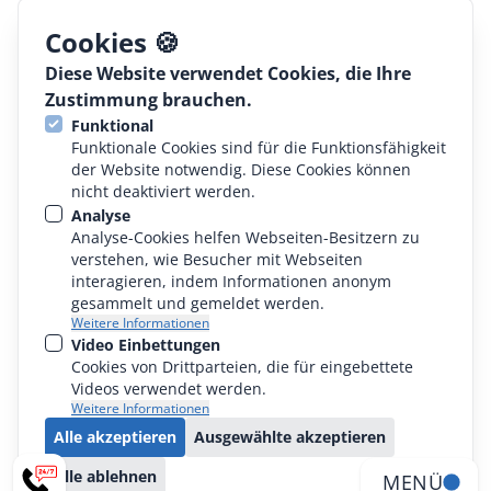
Jobs
Cookies 🍪
Diese Website verwendet Cookies, die Ihre
Rechtliches
Zustimmung brauchen.
Funktional
AGB
Funktionale Cookies sind für die Funktionsfähigkeit
der Website notwendig. Diese Cookies können
nicht deaktiviert werden.
Konformitätserklärung
Analyse
Datenschutz
Analyse-Cookies helfen Webseiten-Besitzern zu
verstehen, wie Besucher mit Webseiten
interagieren, indem Informationen anonym
Impressum
gesammelt und gemeldet werden.
Weitere Informationen
Video Einbettungen
Cookies von Drittparteien, die für eingebettete
Videos verwendet werden.
Weitere Informationen
© 2024 - 2026 ALPMA Alpenland Maschinenbau GmbH
Alle akzeptieren
Ausgewählte akzeptieren
Alle ablehnen
MENÜ