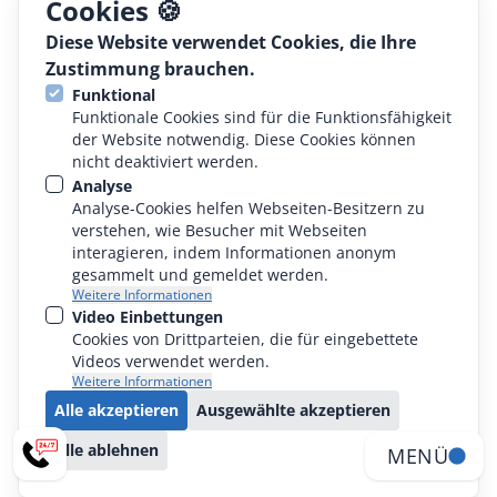
Cookies 🍪
Diese Website verwendet Cookies, die Ihre
Rechtliches
Zustimmung brauchen.
Funktional
AGB
Funktionale Cookies sind für die Funktionsfähigkeit
der Website notwendig. Diese Cookies können
Konformitätserklärung
nicht deaktiviert werden.
Analyse
Datenschutz
Analyse-Cookies helfen Webseiten-Besitzern zu
verstehen, wie Besucher mit Webseiten
Impressum
interagieren, indem Informationen anonym
gesammelt und gemeldet werden.
Weitere Informationen
Video Einbettungen
Cookies von Drittparteien, die für eingebettete
Videos verwendet werden.
Weitere Informationen
© 2024 - 2026 ALPMA Alpenland Maschinenbau GmbH
Alle akzeptieren
Ausgewählte akzeptieren
Alle ablehnen
MENÜ