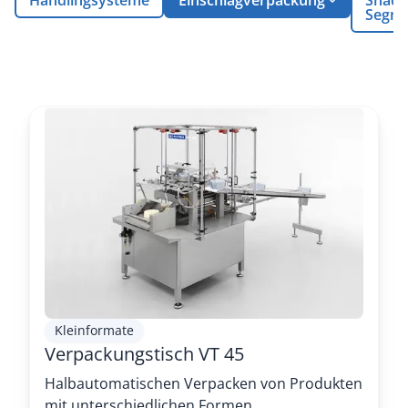
Segm
Kleinformate
Verpackungstisch VT 45
Halbautomatischen Verpacken von Produkten
mit unterschiedlichen Formen