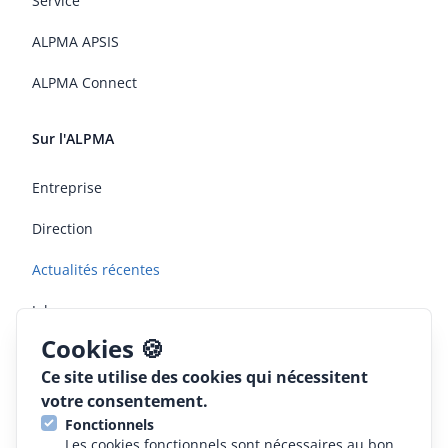
Service
ALPMA APSIS
ALPMA Connect
Sur l'ALPMA
Entreprise
Direction
Actualités récentes
Jobs
Cookies 🍪
Informations légales
Ce site utilise des cookies qui nécessitent
votre consentement.
CGV
Fonctionnels
Les cookies fonctionnels sont nécessaires au bon