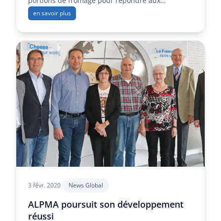
portions de fromage pour répondre aux
tendances
en savoir plus
3 févr. 2020
News Global
ALPMA poursuit son développement
réussi