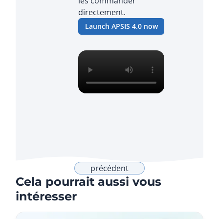
les commander
directement.
Lien externe
Launch APSIS 4.0 now
précédent
Cela pourrait aussi vous
intéresser